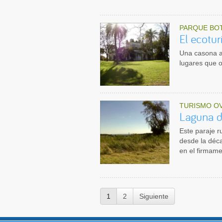
PARQUE BO
El ecotur
Una casona a
lugares que o
TURISMO OV
Laguna d
Este paraje r
desde la déca
en el firmame
1
2
Siguiente