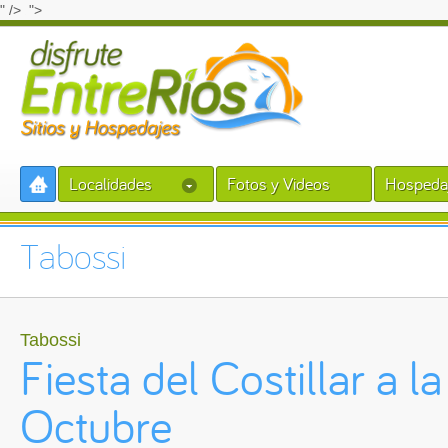
" />
">
Localidades
Fotos y Videos
Hospeda
Tabossi
Tabossi
Fiesta del Costillar a l
Octubre